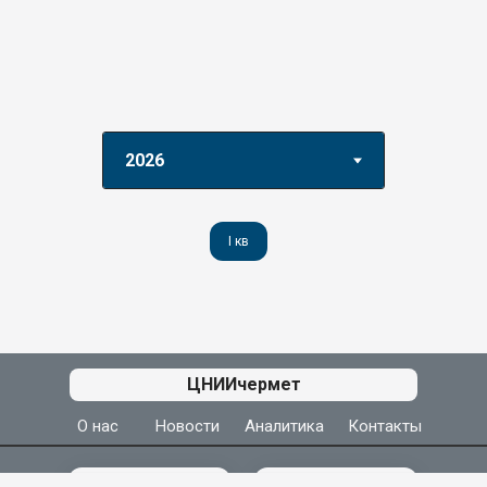
I кв
АЦ ЦНИИчермет
ЦНИИчермет
О нас
Новости
Аналитика
Контакты