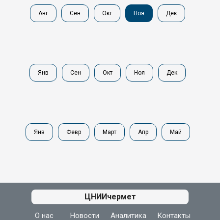
Авг
Сен
Окт
Ноя
Дек
Янв
Сен
Окт
Ноя
Дек
Янв
Февр
Март
Апр
Май
АЦ ЦНИИчермет
ЦНИИчермет
О нас
Новости
Аналитика
Контакты