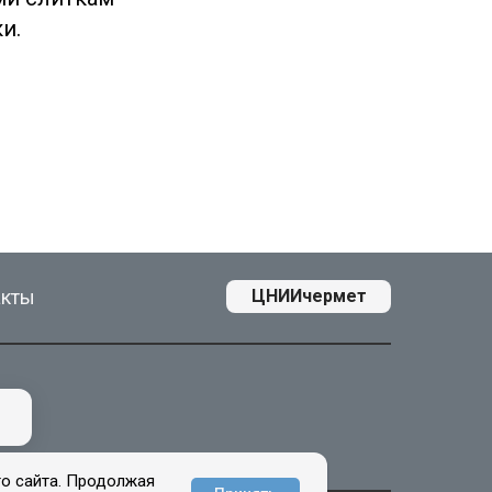
и.
акты
ЦНИИчермет
го сайта. Продолжая