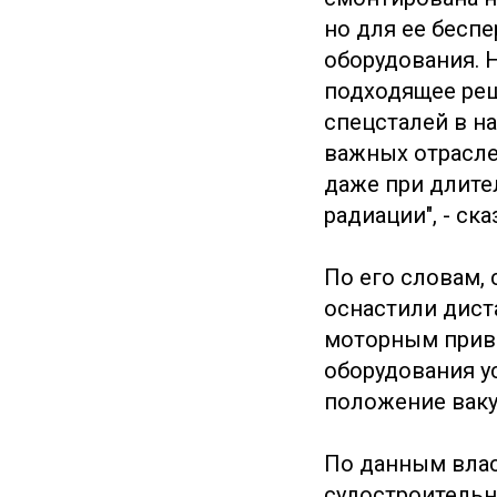
но для ее бесп
оборудования. 
подходящее реш
спецсталей в н
важных отрасле
даже при длите
радиации", - ск
По его словам,
оснастили дист
моторным приво
оборудования у
положение ваку
По данным влас
судостроитель