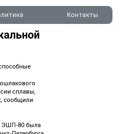
алитика
Контакты
икальной
 способные
акты
рошлакового
ссии сплавы,
х, сообщили
а ЭШП-80 была
нкт-Петербурга,