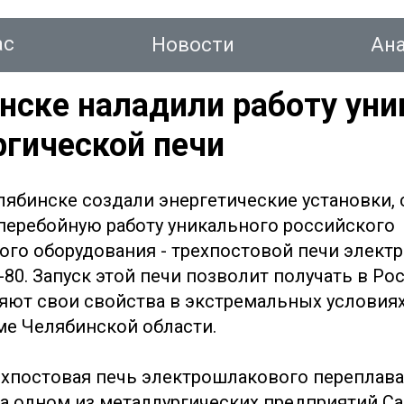
ас
Новости
Ан
нске наладили работу ун
гической печи
тинг
ябинске создали энергетические установки,
перебойную работу уникального российского
Новости
Аналитика
Консалтинг
Конт
ого оборудования - трехпостовой печи элект
80. Запуск этой печи позволит получать в Ро
яют свои свойства в экстремальных условия
е Челябинской области.
ехпостовая печь электрошлакового переплав
а одном из металлургических предприятий Са