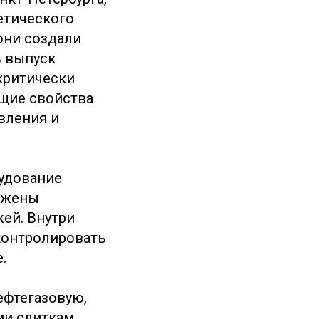
етического
они создали
ь выпуск
критически
щие свойства
вления и
рудование
абжены
ей. Внутри
контролировать
.
ефтегазовую,
ми слиткам