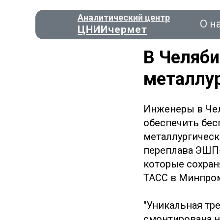
Аналитический центр
О н
ЦНИИчермет
В Челяби
металлур
Консал
Инженеры в Чел
обеспечить бес
О нас
металлургическ
переплава ЭШП-
которые сохран
ТАСС в Минпром
"Уникальная тр
смонтирована н