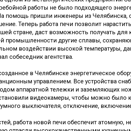
еребойной работы не было подходящего энерг
На помощь пришли инженеры из Челябинска, 
ение. Теперь работа печи позволит нарастит
ашей стране, даст возможность получать для 
й промышленности другие сплавы, сохраняю
льном воздействии высокой температуры, да
азал собеседник агентства.
 созданное в Челябинске энергетическое обо
анционным управлением. Все устройства сн
дом аппаратной тележки и заземляющих нож
становили видеокамеры, чтобы можно было 
умного выключателя, отключение, включение
тей, работа новой печи обеспечит атомную, н
ную отрасли высококачественными кузнечны