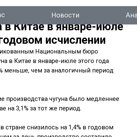
ас
Новости
Ан
 в Китае в январе-июле
 годовом исчислении
ликованным Национальным бюро
тинг
на в Китае в январе-июле этого года
,3% меньше, чем за аналогичный период
Новости
Аналитика
Консалтинг
Конт
ние производства чугуна было медленнее
е на 3,1% за тот же период.
в стране снизилось на 1,4% в годовом
днем за день производство составило