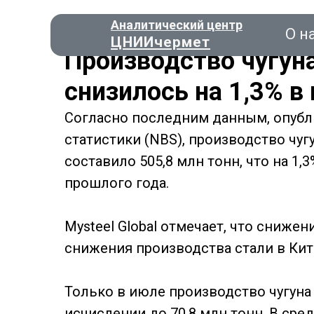
Аналитический центр
О н
ЦНИИчермет
Производство чугуна
снизилось на 1,3% в
Согласно последним данным, опуб
Консал
статистики (NBS), производство чугу
составило 505,8 млн тонн, что на 1
прошлого года.
О нас
Mysteel Global отмечает, что сниже
снижения производства стали в Кита
Только в июле производство чугуна 
исчислении до 70,8 млн тонн. В сре