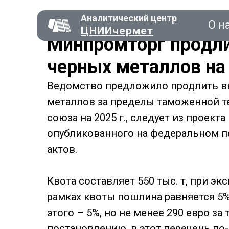
Аналитический центр
О н
ЦНИИчермет
Минпромторг продли
черных металлов на
Ведомство предложило продлить вы
Консал
металлов за пределы таможенной т
союза на 2025 г., следует из проект
опубликованного на федеральном п
О нас
актов.
Квота составляет 550 тыс. т, при э
рамках квоты пошлина равняется 5%, 
этого – 5%, но не менее 290 евро з
постановлению, в этот перечень п