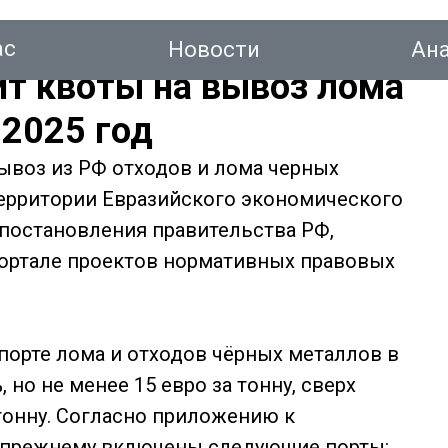
ас
Новости
Ан
т квоты на вывоз лома
 2025 год
воз из РФ отходов и лома черных
тинг
ерритории Евразийского экономического
а постановления правительства РФ,
ортале проектов нормативных правовых
Новости
Аналитика
Консалтинг
Конт
кспорте лома и отходов чёрных металлов в
но не менее 15 евро за тонну, сверх
а тонну. Согласно приложению к
о-прежнему включены следующие порты: