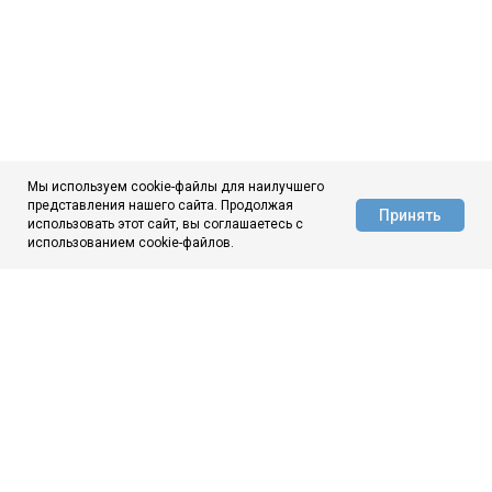
Мы используем cookie-файлы для наилучшего
представления нашего сайта. Продолжая
Принять
использовать этот сайт, вы соглашаетесь с
АЦ ЦНИИчермет
использованием cookie-файлов.
ЦНИИчермет
О нас
Новости
Аналитика
Контакты
МЫ ВКОНТАКТЕ
МЫ В МАКС
© 1944–2026
ГНЦ ФГУП «ЦНИИчермет им. И. П. Бардина»