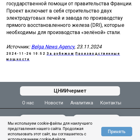
государственной помощи от правительства Франции.
Проект включает в себя строительство двух
электродуговых печей и завода по производству
прямого восстановленного железа (DRI), которые
необходимы для производства «зелёной» стали.
Источник:
Belga News Agency
, 23.11.2024
2024-11-26 10:52
За рубежом
Производственные
мощности
АЦ ЦНИИчермет
ЦНИИчермет
О нас
Новости
Аналитика
Контакты
МЫ ВКОНТАКТЕ
МЫ В МАКС
Мы используем cookie-файлы для наилучшего
представления нашего сайта. Продолжая
Принять
использовать этот сайт, вы соглашаетесь с
использованием cookie-файлов.
© 1944–2026
ГНЦ ФГУП «ЦНИИчермет им. И. П. Бардина»