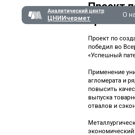
Проект 
Аналитический центр
О н
признан 
ЦНИИчермет
Проект по созд
победил во Все
«Успешный пате
Консал
Применение уни
О нас
агломерата и р
повысить каче
выпуска товарн
отвалов и сэко
Металлургически
экономический 