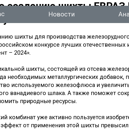
по созданию шихты ЕВРАЗ
ас
Новости
Ан
лучшим патентом России в
анию шихты для производства железорудного
российском конкурсе лучших отечественных 
нт – 2024».
тинг
кальной шихты, состоящей из отсева железо
Новости
Аналитика
Консалтинг
Конт
яда необходимых металлургических добавок, 
ство используемого железофлюса и увеличит
ого ванадиевого шлака. А также поможет сок
номить природные ресурсы.
й комбинат уже активно пользуется изобретен
эффект от применения этой шихты превысил 