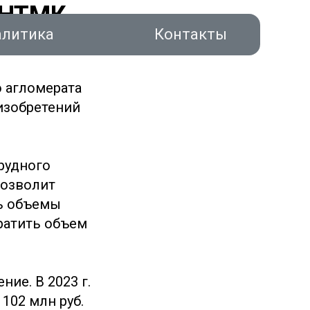
 НТМК
алитика
Контакты
 2024 г.
 агломерата
изобретений
рудного
акты
позволит
ь объемы
ратить объем
ие. В 2023 г.
102 млн руб.