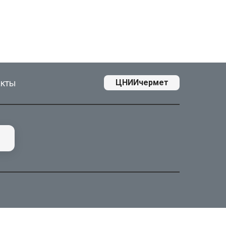
акты
ЦНИИчермет