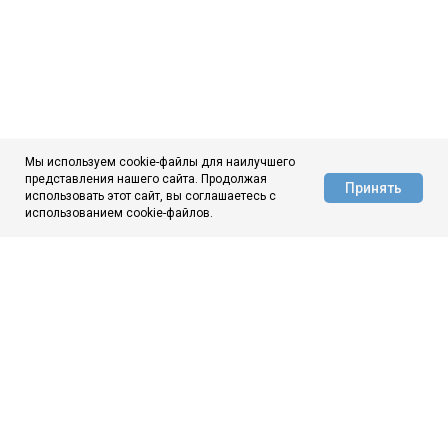
Мы используем cookie-файлы для наилучшего
представления нашего сайта. Продолжая
Принять
использовать этот сайт, вы соглашаетесь с
АЦ ЦНИИчермет
использованием cookie-файлов.
ЦНИИчермет
О нас
Новости
Аналитика
Контакты
МЫ ВКОНТАКТЕ
МЫ В МАКС
© 1944–2026
ГНЦ ФГУП «ЦНИИчермет им. И. П. Бардина»