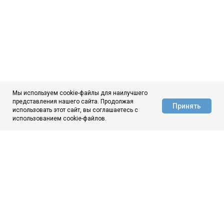
Мы используем cookie-файлы для наилучшего
представления нашего сайта. Продолжая
Принять
использовать этот сайт, вы соглашаетесь с
АЦ ЦНИИчермет
использованием cookie-файлов.
ЦНИИчермет
О нас
Новости
Аналитика
Контакты
МЫ ВКОНТАКТЕ
МЫ В МАКС