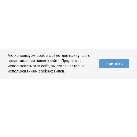
Мы используем cookie-файлы для наилучшего
представления нашего сайта. Продолжая
Принять
использовать этот сайт, вы соглашаетесь с
АЦ ЦНИИчермет
использованием cookie-файлов.
ЦНИИчермет
О нас
Новости
Аналитика
Контакты
МЫ ВКОНТАКТЕ
МЫ В МАКС
© 1944–2026
ГНЦ ФГУП «ЦНИИчермет им. И. П. Бардина»