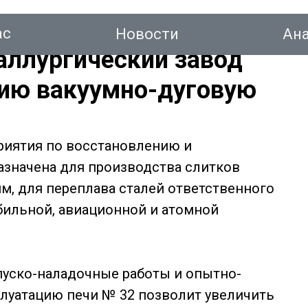
ас
Новости
Ан
аллургический завод
цию вакуумно-дуговую
тинг
приятия по восстановлению и
назначена для производства слитков
Новости
Аналитика
Консалтинг
Конт
мм, для переплава сталей ответственного
бильной, авиационной и атомной
уско-наладочные работы и опытно-
луатацию печи № 32 позволит увеличить