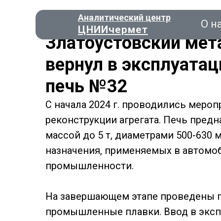
Аналитический центр
О н
ЦНИИчермет
Златоустовский мет
вернул в эксплуата
печь №32
Консал
С начала 2024 г. проводились меро
реконструкции агрегата. Печь пред
О нас
массой до 5 т, диаметрами 500-630 
назначения, применяемых в автомо
промышленности.
На завершающем этапе проведены п
промышленные плавки. Ввод в эксп