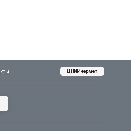
акты
ЦНИИчермет