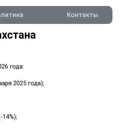
алитика
Контакты
ахстана
26 года:
акты
аря 2025 года);
-14%);