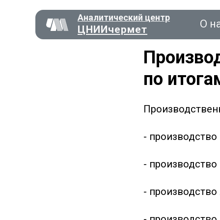
Аналитический центр
О н
ЦНИИчермет
Производ
по итога
Консал
Производственна
О нас
- производство 
- производство с
- производство 
- производство 