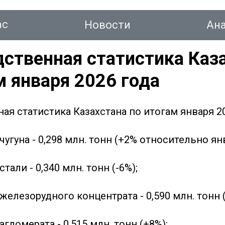
ас
Новости
Ан
ственная статистика Каз
м января 2026 года
тинг
я статистика Казахстана по итогам января 20
Новости
Аналитика
Консалтинг
Конт
чугуна - 0,298 млн. тонн (+2% относительно янв
тали - 0,340 млн. тонн (-6%);
железорудного концентрата - 0,590 млн. тонн (
агломерата - 0,515 млн. тонн (+8%);