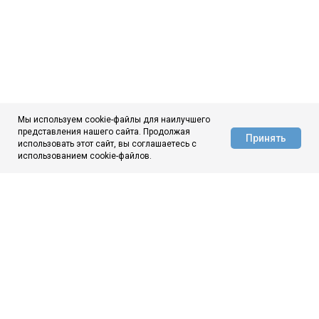
Мы используем cookie-файлы для наилучшего
представления нашего сайта. Продолжая
Принять
использовать этот сайт, вы соглашаетесь с
АЦ ЦНИИчермет
использованием cookie-файлов.
ЦНИИчермет
О нас
Новости
Аналитика
Контакты
МЫ ВКОНТАКТЕ
МЫ В МАКС
© 1944–2026
ГНЦ ФГУП «ЦНИИчермет им. И. П. Бардина»