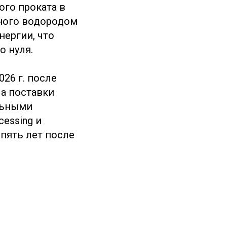
ого проката в
нного водородом
ергии, что
о нуля.
26 г. после
ла поставки
льными
cessing и
 пять лет после