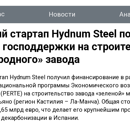
ас
Новости
Ан
й стартап Hydnum Steel п
 господдержки на строит
тинг
родного» завода
тап Hydnum Steel получил финансирование в р
Новости
Аналитика
Консалтинг
Конт
национальной программы Экономического во
(PERTE) на строительство завода «зеленой» м
ьяно (регион Кастилия – Ла-Манча). Общая ст
1,65 млрд евро, что делает его крупнейшим пр
декарбонизации в Испании.