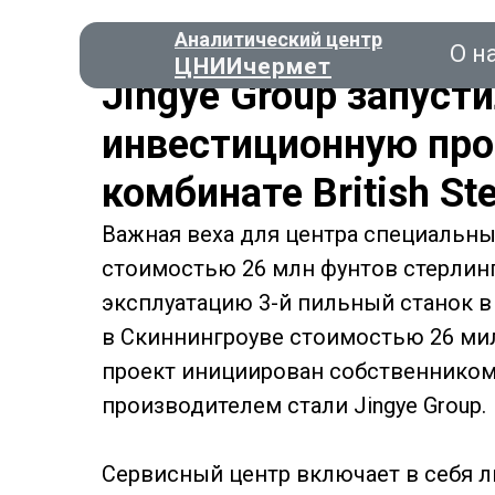
Аналитический центр
О н
ЦНИИчермет
Jingye Group запуст
инвестиционную про
комбинате British Ste
Консал
Важная веха для центра специальных
стоимостью 26 млн фунтов стерлинг
О нас
эксплуатацию 3-й пильный станок в 
в Скиннингроуве стоимостью 26 ми
проект инициирован собственником
производителем стали Jingye Group.
Сервисный центр включает в себя л