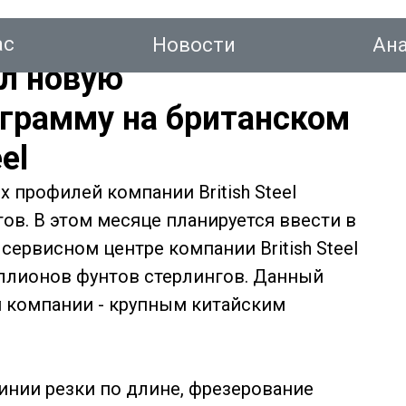
ас
Новости
Ан
ил новую
грамму на британском
el
тинг
 профилей компании British Steel
ов. В этом месяце планируется ввести в
Новости
Аналитика
Консалтинг
Конт
сервисном центре компании British Steel
ллионов фунтов стерлингов. Данный
 компании - крупным китайским
инии резки по длине, фрезерование