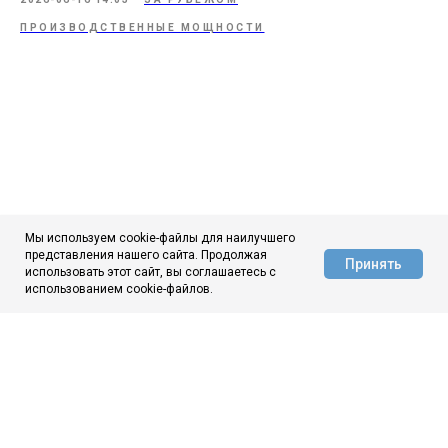
ПРОИЗВОДСТВЕННЫЕ МОЩНОСТИ
Мы используем cookie-файлы для наилучшего
представления нашего сайта. Продолжая
Принять
использовать этот сайт, вы соглашаетесь с
АЦ ЦНИИчермет
использованием cookie-файлов.
ЦНИИчермет
О нас
Новости
Аналитика
Контакты
МЫ ВКОНТАКТЕ
МЫ В МАКС