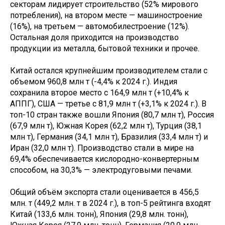
секторам лидирует строительство (52% мирового
потребления), на втором месте — машиностроение
(16%), на третьем — автомобилестроение (12%).
Остальная доля приходится на производство
продукции из металла, бытовой техники и прочее.
Китай остался крупнейшим производителем стали с
объемом 960,8 млн т (-4,4% к 2024 г.). Индия
сохранила второе место с 164,9 млн т (+10,4% к
АППГ), США — третье с 81,9 млн т (+3,1% к 2024 г.). В
топ-10 стран также вошли Япония (80,7 млн т), Россия
(67,9 млн т), Южная Корея (62,2 млн т), Турция (38,1
млн т), Германия (34,1 млн т), Бразилия (33,4 млн т) и
Иран (32,0 млн т). Производство стали в мире на
69,4% обеспечивается кислородно-конвертерным
способом, на 30,3% — электродуговыми печами.
Общий объём экспорта стали оценивается в 456,5
млн. т (449,2 млн. т в 2024 г.), в топ-5 рейтинга входят
Китай (133,6 млн. тонн), Япония (29,8 млн. тонн),