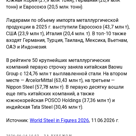
Южная Корея (27,9 млн. тонн), Германия (20,9 млн.
тонн) и Евросоюз (20,5 млн. тонн).
Лидерами по объему импорта металлургической
продукции в 2025 г. выступили Евросоюз (43,7 млн т),
США (23,9 млн т), Италия (20,4 млн. т). В топ-10 также
входят Германия, Турция, Таиланд, Мексика, Вьетнам,
ОАЭ и Индонезия.
В рейтинге 50 крупнейших металлургических
компаний первую строчку заняла китайская Baowu
Group с 124,76 млн т выплавленной стали. На втором
месте — ArcelorMittal (63,43 млн т), на третьем —
Nippon Steel (57,78 млн т). В первую десятку вошли
еще пять китайских компаний, а также
южнокорейская POSCO Holdings (37,36 млн т) и
индийская Tata Steel (30,46 млн т).
Источник:
World Steel in Figures 2026
, 11.06.2026 г.
2026-06-16 14:03
ЗА РУБЕЖОМ