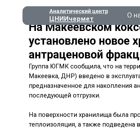
Аналитический центр
О н
ЦНИИчермет
На Макеевском кокс
установлено новое 
антраценовой фракц
Консал
Группа ЮГМК сообщила, что на терр
Макеевка, ДНР) введено в эксплуа
О нас
предназначенное для накопления ан
последующей отгрузки.
На поверхности хранилища была про
теплоизоляция, а также подведена 