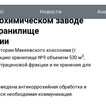
ас
Новости
Ан
охимическом заводе
хранилище
ии
тинг
итории Макеевского коксохима (г.
3
тацию хранилище №9 объемом 530 м
,
Новости
Аналитика
Консалтинг
Конт
траценовой фракции и ее хранения для
ведена антикоррозийная обработка и
вся необходимая коммуникация.