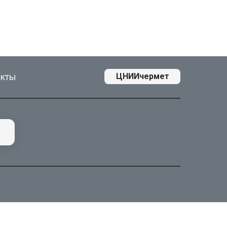
акты
ЦНИИчермет