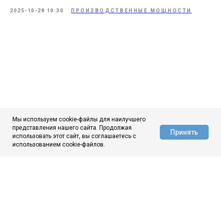
2025-10-28 10:30
ПРОИЗВОДСТВЕННЫЕ МОЩНОСТИ
Мы используем cookie-файлы для наилучшего
представления нашего сайта. Продолжая
Принять
использовать этот сайт, вы соглашаетесь с
АЦ ЦНИИчермет
использованием cookie-файлов.
ЦНИИчермет
О нас
Новости
Аналитика
Контакты
МЫ ВКОНТАКТЕ
МЫ В МАКС