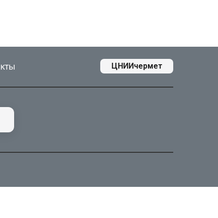
акты
ЦНИИчермет