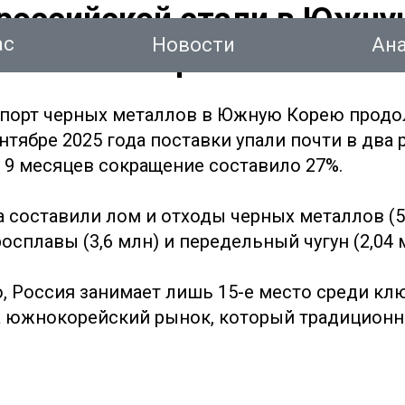
 российской стали в Южн
ас
Новости
Ан
ся на четверть
спорт черных металлов в Южную Корею прод
нтябре 2025 года поставки упали почти в два 
а 9 месяцев сокращение составило 27%.
тинг
а составили лом и отходы черных металлов (5
Новости
Аналитика
Консалтинг
Конт
осплавы (3,6 млн) и передельный чугун (2,04 
о, Россия занимает лишь 15-е место среди к
 южнокорейский рынок, который традиционно