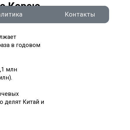
ую Корею
алитика
Контакты
олжает
раза в годовом
,1 млн
акты
млн).
лючевых
 делят Китай и