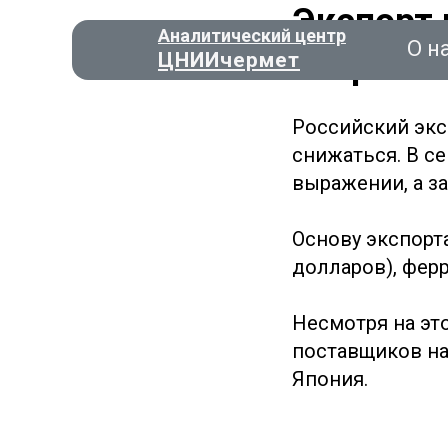
Экспорт
Аналитический центр
О н
сократил
ЦНИИчермет
Российский эк
снижаться. В се
выражении, а з
Консал
Основу экспорт
О нас
долларов), ферр
Несмотря на эт
поставщиков на
Япония.