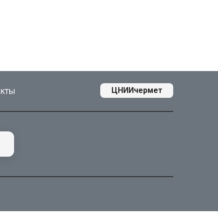
акты
ЦНИИчермет