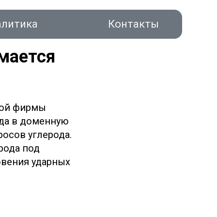
алитика
Контакты
имается
вой фирмы
ода в доменную
акты
осов углерода.
рода под
овения ударных