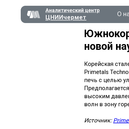
Аналитический центр
О н
ЦНИИчермет
Южнокоре
новой на
Консал
Корейская стал
Primetals Techn
О нас
печь с целью у
Предполагается
высоким давлен
волн в зону го
Источник:
Prime