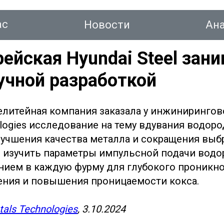
ас
Новости
Ан
йская Hyundai Steel зан
учной разработкой
тинг
елитейная компания заказала у инжиниринго
ologies исследование на тему вдувания водор
Новости
Аналитика
Консалтинг
Конт
лучшения качества металла и сокращения выбр
 изучить параметры импульсной подачи водо
ием в каждую фурму для глубокого проникн
рения и повышения проницаемости кокса.
tals Technologies
, 3.10.2024