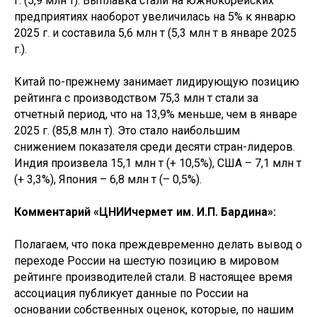
г. (5,9 млн т). Выплавка стали на южнокорейских
предприятиях наоборот увеличилась на 5% к январю
2025 г. и составила 5,6 млн т (5,3 млн т в январе 2025
г.).
Китай по-прежнему занимает лидирующую позицию
рейтинга с производством 75,3 млн т стали за
отчетный период, что на 13,9% меньше, чем в январе
2025 г. (85,8 млн т). Это стало наибольшим
снижением показателя среди десяти стран-лидеров.
Индия произвела 15,1 млн т (+ 10,5%), США – 7,1 млн т
(+ 3,3%), Япония – 6,8 млн т (– 0,5%).
Комментарий «ЦНИИчермет им. И.П. Бардина»:
Полагаем, что пока преждевременно делать вывод о
переходе России на шестую позицию в мировом
рейтинге производителей стали. В настоящее время
ассоциация публикует данные по России на
основании собственных оценок, которые, по нашим