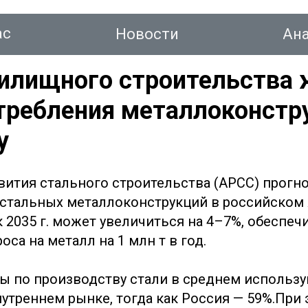
ас
Новости
Ан
илищного строительства 
требления металлоконстр
тинг
у
вития стального строительства (АРСС) прогно
Новости
Аналитика
Консалтинг
Конт
 стальных металлоконструкций в российско
 2035 г. может увеличиться на 4–7%, обеспеч
оса на металл на 1 млн т в год.
ы по производству стали в среднем использ
утреннем рынке, тогда как Россия — 59%.При 