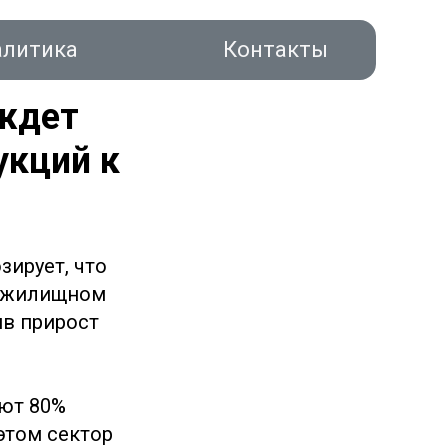
алитика
Контакты
ждет
укций к
зирует, что
акты
м жилищном
ив прирост
уют 80%
этом сектор