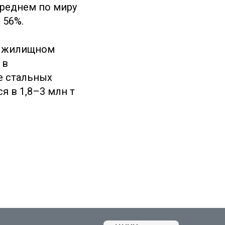
среднем по миру
 56%.
 в жилищном
 в
е стальных
я в 1,8–3 млн т