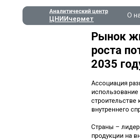
Аналитический центр
О н
ЦНИИчермет
Рынок ж
роста по
Консал
2035 год
Ассоциация раз
О нас
использование
строительстве к
внутреннего спр
Страны – лидер
продукции на вн