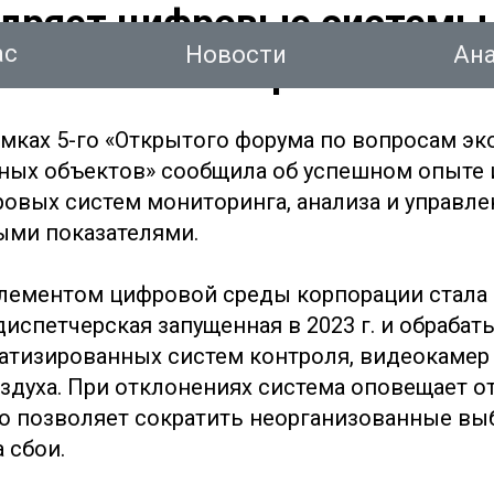
дряет цифровые системы
ас
Новости
Ан
еского мониторинга
мках 5-го «Открытого форума по вопросам эк
ных объектов» сообщила об успешном опыте
овых систем мониторинга, анализа и управле
тинг
ыми показателями.
Новости
Аналитика
Консалтинг
Конт
ементом цифровой среды корпорации стала 
диспетчерская запущенная в 2023 г. и обраба
атизированных систем контроля, видеокамер 
здуха. При отклонениях система оповещает о
то позволяет сократить неорганизованные вы
 сбои.