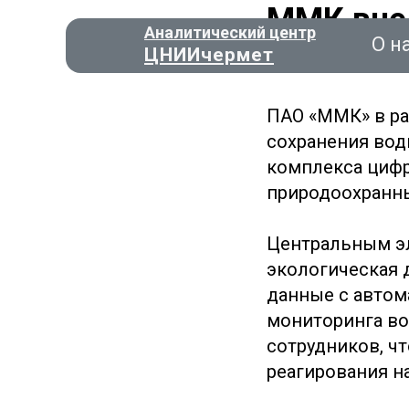
ММК вне
Аналитический центр
О н
экологич
ЦНИИчермет
ПАО «ММК» в ра
сохранения вод
комплекса цифр
Консал
природоохранн
О нас
Центральным эл
экологическая 
данные с автом
мониторинга во
сотрудников, ч
реагирования на