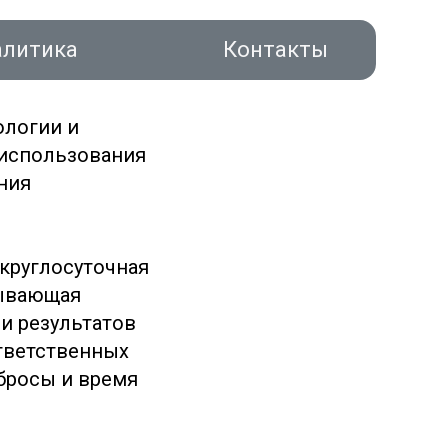
алитика
Контакты
ологии и
 использования
ния
акты
круглосуточная
тывающая
и результатов
тветственных
бросы и время