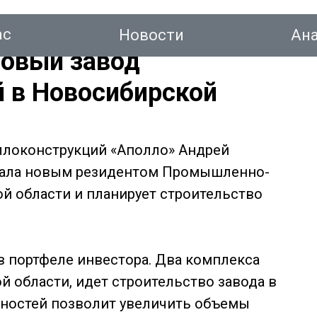
ас
Новости
Ан
новый завод
 в Новосибирской
тинг
ллоконструкций «Аполло» Андрей
стала новым резидентом Промышленно-
Новости
Аналитика
Консалтинг
Конт
й области и планирует строительство
в портфеле инвестора. Два комплекса
 области, идет строительство завода в
щностей позволит увеличить объемы