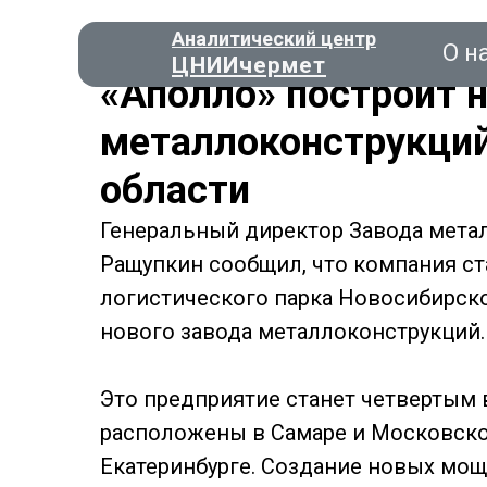
Аналитический центр
О н
ЦНИИчермет
«Аполло» построит 
металлоконструкций
области
Консал
Генеральный директор Завода мета
Ращупкин сообщил, что компания 
О нас
логистического парка Новосибирско
нового завода металлоконструкций.
Это предприятие станет четвертым 
расположены в Самаре и Московской
Екатеринбурге. Создание новых мо