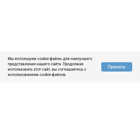
Мы используем cookie-файлы для наилучшего
представления нашего сайта. Продолжая
Принять
использовать этот сайт, вы соглашаетесь с
АЦ ЦНИИчермет
использованием cookie-файлов.
ЦНИИчермет
О нас
Новости
Аналитика
Контакты
МЫ ВКОНТАКТЕ
МЫ В МАКС