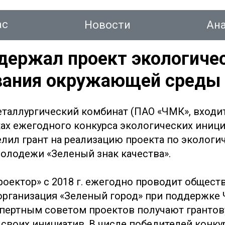
ас
Новости
Ан
держал проект экологиче
вания окружающей среды
тинг
таллургический комбинат (ПАО «ЧМК», входит
ах ежегодного конкурса экологических иници
Новости
Аналитика
Консалтинг
Конт
лил грант на реализацию проекта по экологи
лодежи «Зеленый знак качества».
роектор» с 2018 г. ежегодно проводит общест
организация «Зеленый город» при поддержке
пертным советом проектов получают гранто
своих инициатив. В числе победителей конкур