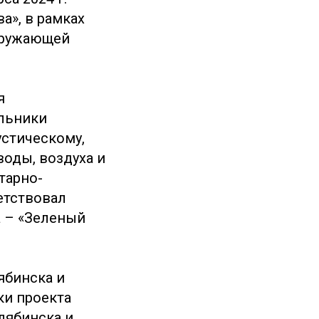
а», в рамках
кружающей
я
льники
стическому,
воды, воздуха и
тарно-
етствовал
а – «Зеленый
ябинска и
ки проекта
лябинска и