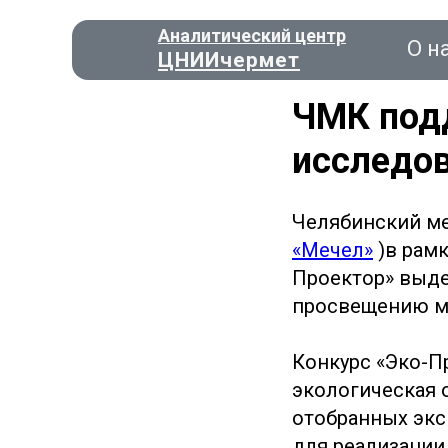
Аналитический центр
О н
ЦНИИчермет
ЧМК под
исследо
Консал
Челябинский ме
«Мечел»
)в рамк
О нас
Проектор» выде
просвещению мо
Конкурс «Эко-П
экологическая 
отобранных экс
для реализации 