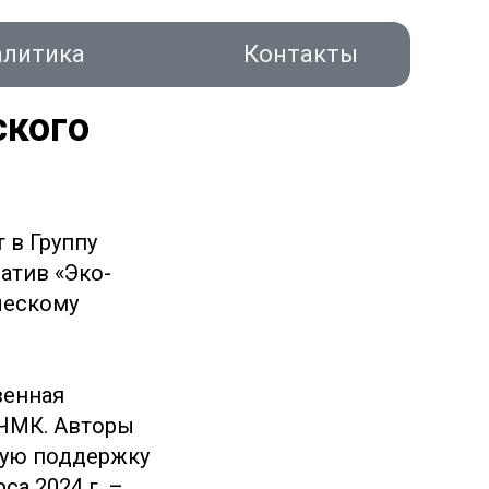
алитика
Контакты
ского
 в Группу
атив «Эко-
акты
ческому
венная
 ЧМК. Авторы
вую поддержку
са 2024 г. –