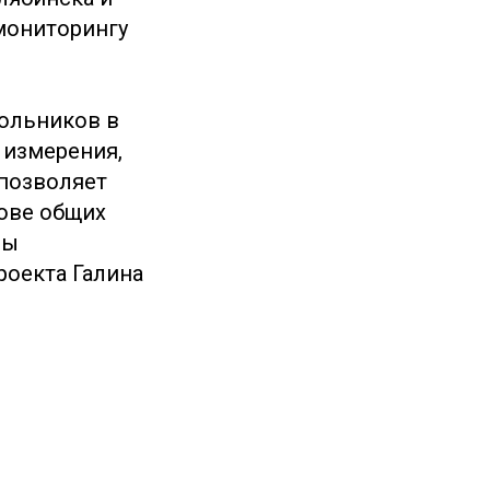
мониторингу
кольников в
 измерения,
позволяет
ове общих
ны
роекта Галина