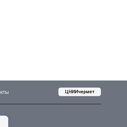
акты
ЦНИИчермет