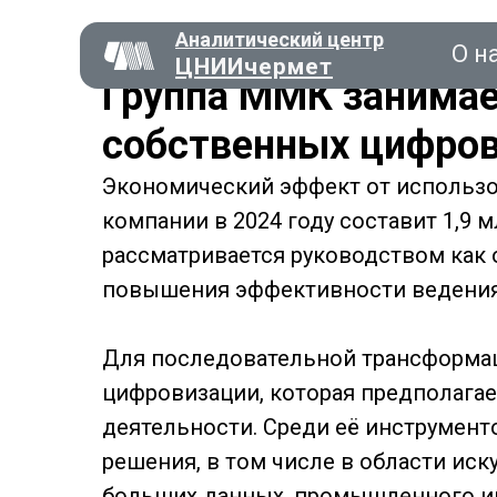
Аналитический центр
О н
ЦНИИчермет
Группа ММК занимае
собственных цифро
Экономический эффект от использ
Консал
компании в 2024 году составит 1,9
рассматривается руководством как
повышения эффективности ведения
О нас
Для последовательной трансформац
цифровизации, которая предполага
деятельности. Среди её инструмент
решения, в том числе в области иск
больших данных, промышленного инт