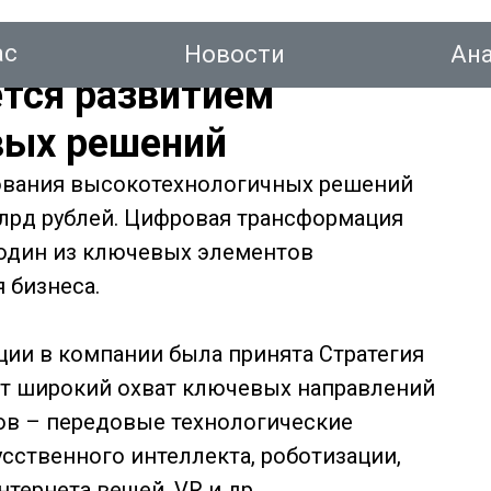
ас
Новости
Ан
тся развитием
вых решений
ования высокотехнологичных решений
тинг
 млрд рублей. Цифровая трансформация
 один из ключевых элементов
 бизнеса.
Новости
Аналитика
Консалтинг
Конт
ии в компании была принята Стратегия
ет широкий охват ключевых направлений
ов – передовые технологические
усственного интеллекта, роботизации,
ернета вещей, VR и др.