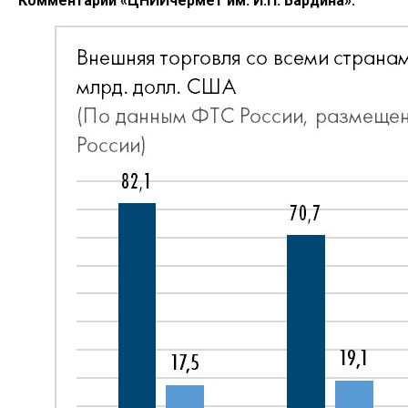
Комментарий «ЦНИИчермет им. И.П. Бардина»: