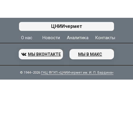
АЦ ЦНИИчермет
ЦНИИчермет
О нас
Новости
Аналитика
Контакты
МЫ ВКОНТАКТЕ
МЫ В МАКС
© 1944–2026
ГНЦ ФГУП «ЦНИИчермет им. И. П. Бардина»