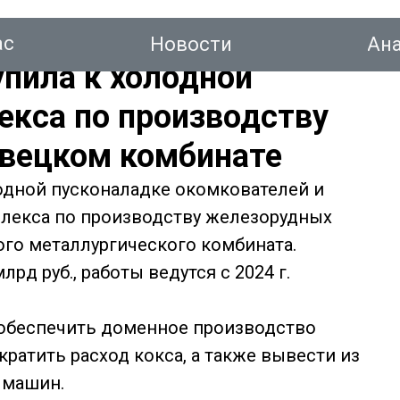
ас
Новости
Ан
упила к холодной
екса по производству
вецком комбинате
тинг
одной пусконаладке окомкователей и
плекса по производству железорудных
Новости
Аналитика
Консалтинг
Конт
го металлургического комбината.
рд руб., работы ведутся с 2024 г.
 обеспечить доменное производство
ратить расход кокса, а также вывести из
 машин.