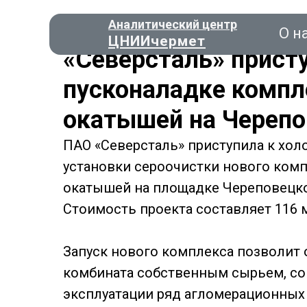
Аналитический центр
О н
ЦНИИчермет
«Северсталь» прист
пусконаладке компл
окатышей на Черепо
Консал
ПАО «Северсталь» приступила к хол
установки сероочистки нового ком
О нас
окатышей на площадке Череповецко
Стоимость проекта составляет 116 мл
Запуск нового комплекса позволит
комбината собственным сырьем, сок
эксплуатации ряд агломерационных