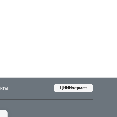
акты
ЦНИИчермет