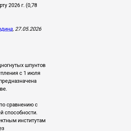
ту 2026 г. (0,78
рдина
, 27.05.2026
дногнутых шпунтов
упления с 1 июля
 предназначена
ве.
 по сравнению с
й способности.
ектным институтам
ез