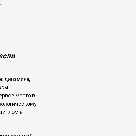
.
асли
: динамика,
зом
ервое место в
хнологическому
 диплом в