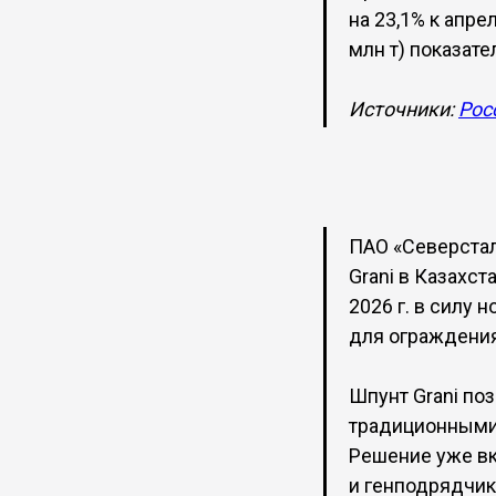
на 23,1% к апрел
млн т) показате
Источники:
Рос
ПАО «Северстал
Grani в Казахст
2026 г. в силу
для ограждения
Шпунт Grani по
традиционными
Решение уже вк
и генподрядчик