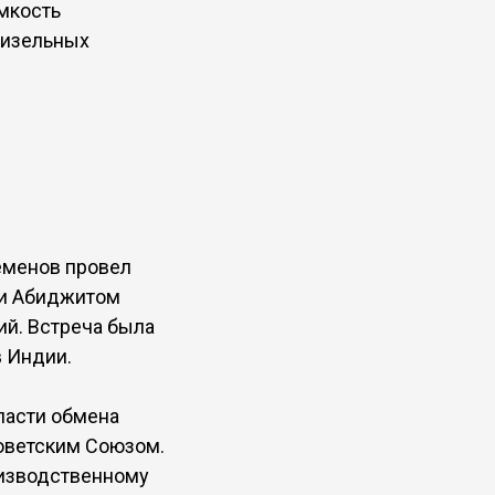
мкость
дизельных
еменов провел
ии Абиджитом
й. Встреча была
в Индии.
ласти обмена
оветским Союзом.
оизводственному