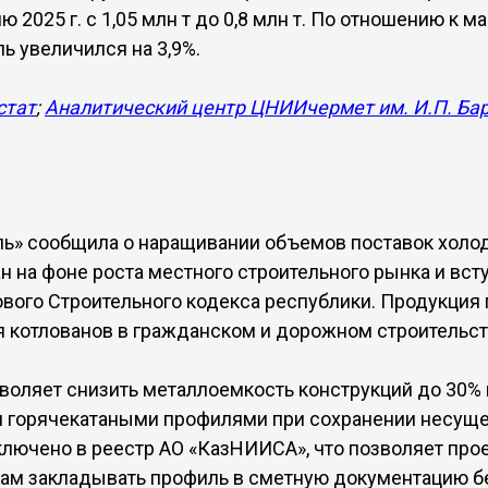
ю 2025 г. с 1,05 млн т до 0,8 млн т. По отношению к мар
ль увеличился на 3,9%.
стат
;
Аналитический центр ЦНИИчермет им. И.П. Ба
ь» сообщила о наращивании объемов поставок холо
ан на фоне роста местного строительного рынка и вст
 нового Строительного кодекса республики. Продукция
 котлованов в гражданском и дорожном строительст
зволяет снизить металлоемкость конструкций до 30%
 горячекатаными профилями при сохранении несуще
лючено в реестр АО «КазНИИСА», что позволяет про
ам закладывать профиль в сметную документацию б