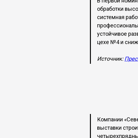
В первой номин
обработки высок
системная рабо
профессиональн
устойчивое раз
цехе №4 и сниж
Источник:
Прес
Компании «Севе
выставки строи
четырехпрядный