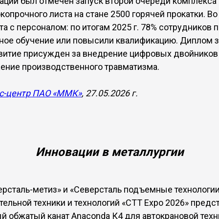
ации был отмечен запуск второй очереди комплекса
опрочного листа на стане 2500 горячей прокатки. Во
та с персоналом: по итогам 2025 г. 78% сотрудников 
ое обучение или повысили квалификацию. Диплом з
витие присужден за внедрение цифровых двойников
ение производственного травматизма.
с-центр ПАО «ММК»
, 27.05.2026 г.
Инновации в металлургии
рсталь-метиз» и «Северсталь подъемные технологии
тельной техники и технологий «CTT Expo 2026» пред
 обжатый канат Anaconda К4 для автокрановой техни