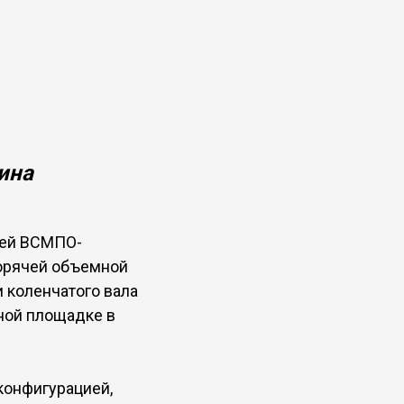
ина
ией ВСМПО-
орячей объемной
 коленчатого вала
нной площадке в
конфигурацией,