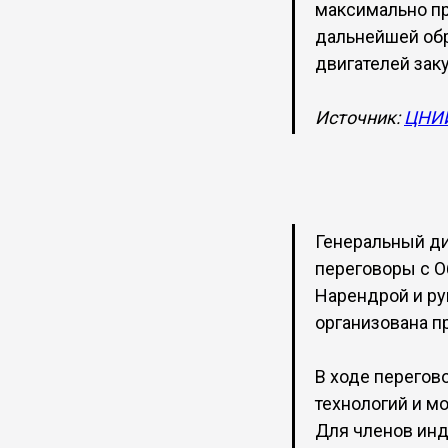
максимально пр
дальнейшей обр
двигателей зак
Источник:
ЦНИИ
Генеральный ди
переговоры с 
Нарендрой и ру
организована п
В ходе перегов
технологий и м
Для членов инд