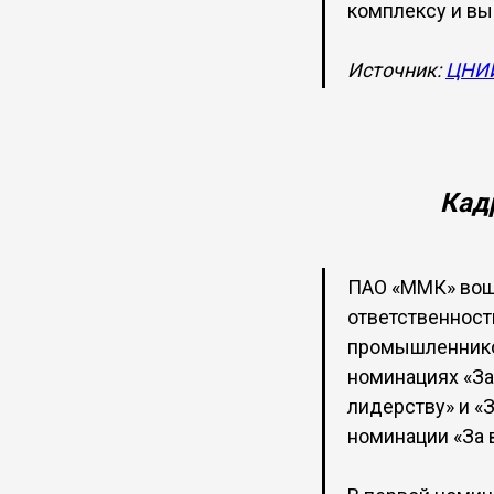
комплексу и вы
Источник:
ЦНИИ
Кад
ПАО «ММК» вошл
ответственност
промышленников
номинациях «За
лидерству» и «З
номинации «За 