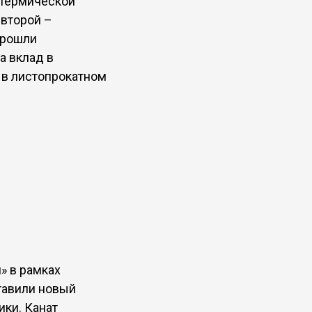
 термической
 второй –
прошли
а вклад в
 в листопрокатном
» в рамках
ставили новый
ки. Канат