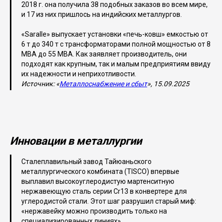
2018 г. она получила 38 подобных заказов во всем мире,
и 17 из них пришлось на индийских металлургов.
«Saralle» выпускает установки «печь-ковш» емкостью от
6 т до 340 т с трансформаторами полной мощностью от 8
МВА до 55 МВА. Как заявляет производитель, они
подходят как крупным, так и малым предприятиям ввиду
их надежности и неприхотливости.
Источник:
«
Металлоснабжение и сбыт
», 15.09.2025
Инновации в металлургии
Сталеплавильный завод Тайюаньского
металлургического комбината (TISCO) впервые
выплавил высокоуглеродистую мартенситную
нержавеющую сталь серии Cr13 в конвертере для
углеродистой стали. Этот шаг разрушил старый миф:
«нержавейку можно производить только на
специализированных линиях».