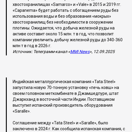
хвостохранилищах «Samarco» и «Vale» в 2015 и 2019 гг.
«Capanema» будет работать с обогащением руды без
использования воды и без образования «мокрых»
хвостохранилищ без необходимости в сооружении
плотины. Ожидается, что добыча железной руды на
активе составит около 15 млн. т в год, что позволит
компании увеличить добычу железной руды до 340-360
млн т в год в 2026 г.
Источник: Телеграмм-канал «
MMI News
», 12.09.2025
Индийская металлургическая компания «Tata Steel»
запустила новую 70-тонную установку «печь ковш» на
своем головном меткомбинате в Джамшедпуре, штат
Джаркханд в восточной части Индии. Поставщиком
выступил испанский производитель оборудования
«Saralle».
Соглашение между «Tata Steel» и «Saralle», было
заключено в 2024 г. Как сообщила испанская компания, с