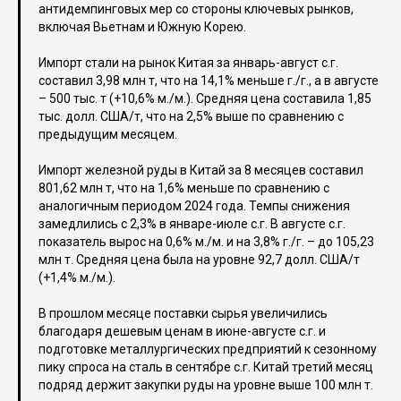
антидемпинговых мер со стороны ключевых рынков,
включая Вьетнам и Южную Корею.
Импорт стали на рынок Китая за январь-август с.г.
составил 3,98 млн т, что на 14,1% меньше г./г., а в августе
– 500 тыс. т (+10,6% м./м.). Средняя цена составила 1,85
тыс. долл. США/т, что на 2,5% выше по сравнению с
предыдущим месяцем.
Импорт железной руды в Китай за 8 месяцев составил
801,62 млн т, что на 1,6% меньше по сравнению с
аналогичным периодом 2024 года. Темпы снижения
замедлились с 2,3% в январе-июле с.г. В августе с.г.
показатель вырос на 0,6% м./м. и на 3,8% г./г. – до 105,23
млн т. Средняя цена была на уровне 92,7 долл. США/т
(+1,4% м./м.).
В прошлом месяце поставки сырья увеличились
благодаря дешевым ценам в июне-августе с.г. и
подготовке металлургических предприятий к сезонному
пику спроса на сталь в сентябре с.г. Китай третий месяц
подряд держит закупки руды на уровне выше 100 млн т.