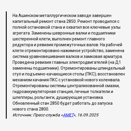
На Ашинском металлургическом заводе завершен
капитальный ремонт стана 2850. Ремонт проводился с
полной остановкой стана и охватил все ключевые узлы
агрегата. Заменены шевронные валки и подшипники
шестеренной клети, выполнен ремонт главного
редуктора и ревизия промежуточных валов. На рабочей
клети отремонтировано нажимное устройство, заменена
система уравновешивания валков и замковая арматура.
Проведена ревизия главных электродвигателей (на Д1
заменены подшипники). Отремонтированы шпиндельный
стул и подъемно-качающиеся столы (ПКС); восстановлен
механизм качания ПКС с установкой нового коленвала.
Отремонтированы системы централизованной смазки,
гидроаккумуляторная станция, печные толкатели и
шлепперы, рольганги, душирующая установка.
Обновленный стан 2850 будет работать до запуска
нового стана 2800.
Источник: Пресс-служба «
AMET
», 16.09.2025