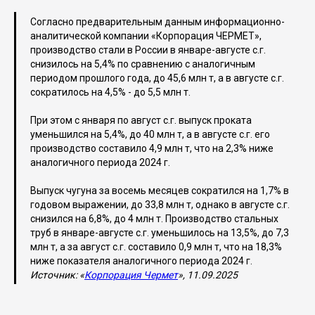
Cогласно предварительным данным информационно-
аналитической компании «Корпорация ЧЕРМЕТ»,
производство стали в России в январе-августе с.г.
снизилось на 5,4% по сравнению с аналогичным
периодом прошлого года, до 45,6 млн т, а в августе с.г.
сократилось на 4,5% - до 5,5 млн т.
При этом с января по август с.г. выпуск проката
уменьшился на 5,4%, до 40 млн т, а в августе с.г. его
производство составило 4,9 млн т, что на 2,3% ниже
аналогичного периода 2024 г.
Выпуск чугуна за восемь месяцев сократился на 1,7% в
годовом выражении, до 33,8 млн т, однако в августе с.г.
снизился на 6,8%, до 4 млн т. Производство стальных
труб в январе-августе с.г. уменьшилось на 13,5%, до 7,3
млн т, а за август с.г. составило 0,9 млн т, что на 18,3%
ниже показателя аналогичного периода 2024 г.
Источник: «
Корпорация Чермет
», 11.09.2025