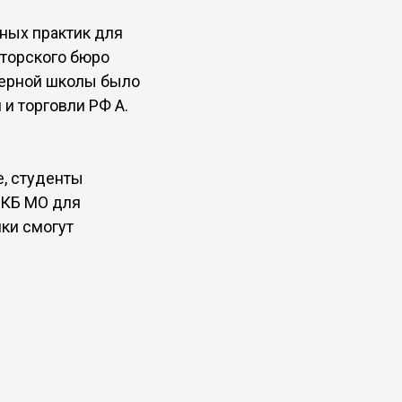
ных практик для
кторского бюро
нерной школы было
и торговли РФ А.
, студенты
 КБ МО для
ки смогут