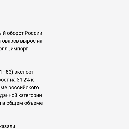
ый оборот России
 товаров вырос на
олл., импорт
1–83) экспорт
ост на 31,2% к
еме российского
в данной категории
оля в общем объеме
казали