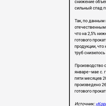
снижение объе
сильный спад п
Так, по данным 
отечественными
что на 2,5% ниж
готового прока
продукции, что 
труб снизилось 
Производство с
январе–мае с. г
пяти месяцев 2
произведено 26,6
готового прокат
Источник:
«Кор