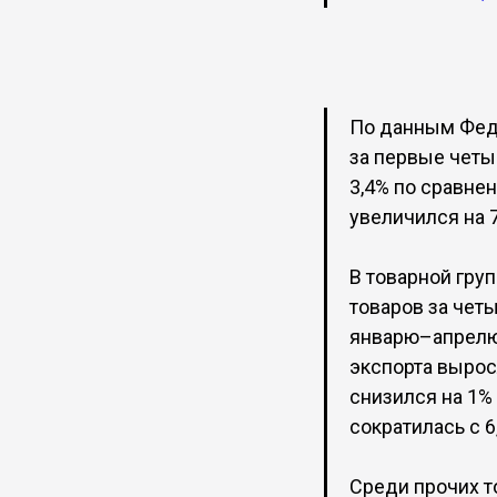
По данным Фед
за первые четы
3,4% по сравнен
увеличился на 
В товарной гру
товаров за четы
январю–апрелю 
экспорта выросл
снизился на 1% 
сократилась с 6
Среди прочих т