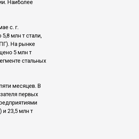
ии. Наиболее
е с. г.
,8 млн т стали,
ППГ). На рынке
щено 5 млн т
сегменте стальных
пяти месяцев. В
азателя первых
 предприятиями
 и 23,5 млн т