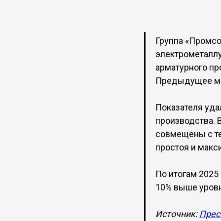
Группа «Промсо
электрометаллур
арматурного пр
Предыдущее мак
Показателя уда
производства. 
совмещены с те
простоя и макси
По итогам 2025 
10% выше уровн
Источник:
Прес