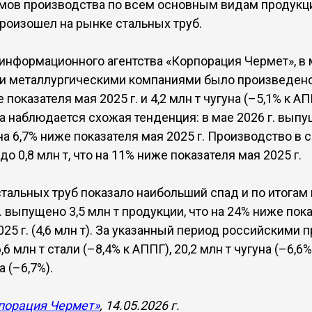
мов производства по всем основным видам продукц
роизошел на рынке стальных труб.
информационного агентства «Корпорация Чермет», в ма
 металлургическими компаниями было произведено 5
е показателя мая 2025 г. и 4,2 млн т чугуна (–5,1% к А
та наблюдается схожая тенденция: в мае 2026 г. выпу
на 6,7% ниже показателя мая 2025 г. Производство в 
до 0,8 млн т, что на 11% ниже показателя мая 2025 г.
тальных труб показало наибольший спад и по итогам 
. выпущено 3,5 млн т продукции, что на 24% ниже пок
025 г. (4,6 млн т). За указанный период российскими
 млн т стали (–8,4% к АППГ), 20,2 млн т чугуна (–6,6%)
а (–6,7%).
порация Чермет»
, 14.05.2026 г.