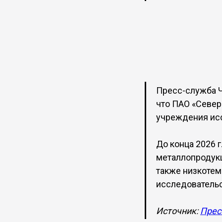
Пресс-служба Ч
что ПАО «Северс
учреждения исс
До конца 2026 
металлопродукц
также низкотем
исследовательс
Источник:
Прес