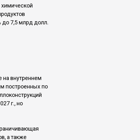
я химической
продуктов
 до 7,5 млрд долл.
е на внутреннем
ъем построенных по
аллоконструкций
27 г., но
ограничивающая
в, а также