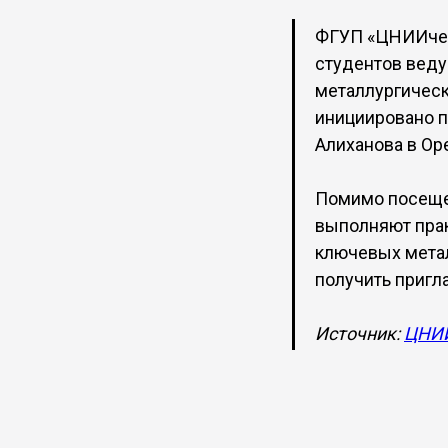
ФГУП «ЦНИИчерм
студентов веду
металлургическ
инициировано п
Алиханова в Оре
Помимо посеще
выполняют прак
ключевых метал
получить пригл
Источник:
ЦНИИ