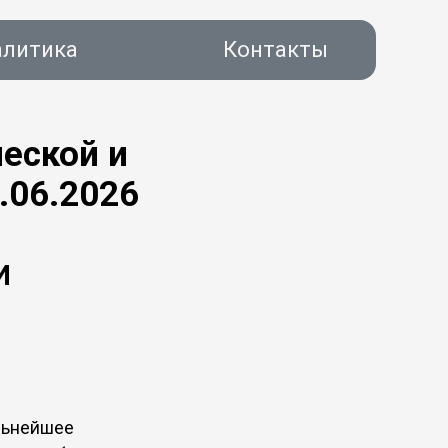
алитика
Контакты
еской и
.06.2026
акты
И
альнейшее