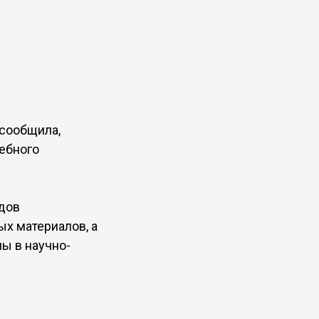
 сообщила,
чебного
идов
х материалов, а
ы в научно-