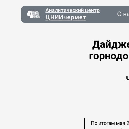
Аналитический центр
О н
ЦНИИчермет
Дайдже
горнодо
Консал
О нас
По итогам мая 