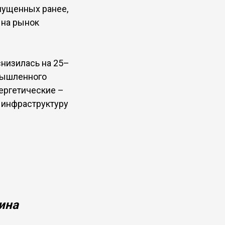
пущенных ранее,
 на рынок
снизилась на 25–
омышленного
ергетические –
ю инфраструктуру
ина