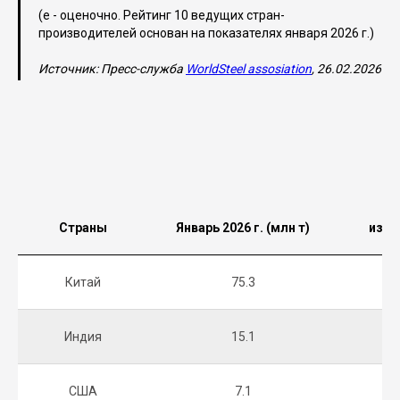
(e - оценочно. Рейтинг 10 ведущих стран-
производителей основан на показателях января 2026 г.)
Источник: Пресс-служба
WorldSteel assosiation
, 26.02.2026
Страны
Январь 2026 г. (млн т)
изме
Китай
75.3
Индия
15.1
США
7.1