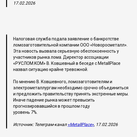
17.02.2026
Налоговая служба подала заявление о банкротстве
ломозаготовительной компании ООО «Новоросметалл».
Эта новость вызвала серьезную обеспокоенность у
участников рынка лома. Директор ассоциации
«РУСЛОМ.KОМ» В. Ковшевный в беседе с MetallPlace
назвал ситуацию крайне тревожной.
По мнению В. Ковшевного, ломозаготовителям и
электрометаллургам необходимо срочно объединиться
и предложить правительству принять экстренные меры.
Иначе падение рынка может превысить
прогнозировавшийся в прошлом году
уровень 7%.
Источник: Телеграм-канал
«MetallPlace»
, 17.02.2026